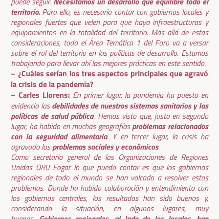
Necesitamos un desarrollo que equilibre todo el
puede seguir.
territorio.
Para ello, es necesario contar con gobiernos locales y
regionales fuertes que velen para que haya infraestructuras y
equipamientos en la totalidad del territorio. Más allá de estas
consideraciones, toda el Área Temática 1 del Foro va a versar
sobre el rol del territorio en las políticas de desarrollo. Estamos
trabajando para llevar ahí las mejores prácticas en este sentido.
– ¿Cuáles serían los tres aspectos principales que agravó
la crisis de la pandemia?
– Carles Llorens:
En primer lugar, la pandemia ha puesto en
debilidades de nuestros sistemas sanitarios y las
evidencia las
políticas de salud pública
. Hemos visto que, justo en segundo
problemas relacionados
lugar, ha habido en muchas geografías
con la seguridad alimentaria
. Y en tercer lugar, la crisis ha
problemas sociales y económicos
agravado los
.
Como secretario general de las Organizaciones de Regiones
Unidas ORU Fogar lo que puedo contar es que los gobiernos
regionales de todo el mundo se han volcado a resolver estos
problemas. Donde ha habido colaboración y entendimiento con
los gobiernos centrales, los resultados han sido buenos y,
considerando la situación, en algunos lugares, muy
Gobiernos regionales, al lado de los locales, han
buenos.