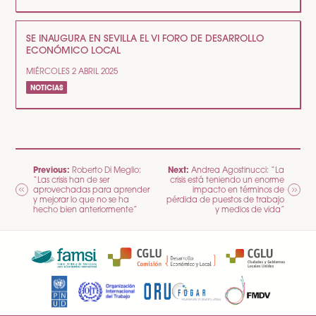
SE INAUGURA EN SEVILLA EL VI FORO DE DESARROLLO
ECONÓMICO LOCAL
MIÉRCOLES 2 ABRIL 2025
NOTICIAS
NAVEGACIÓN
Previous:
Next:
Roberto Di Meglio:
Andrea Agostinucci: “La
“Las crisis han de ser
crisis está teniendo un enorme
DE
aprovechadas para aprender
impacto en términos de
y mejorar lo que no se ha
pérdida de puestos de trabajo
ENTRADAS
hecho bien anteriormente”
y medios de vida”