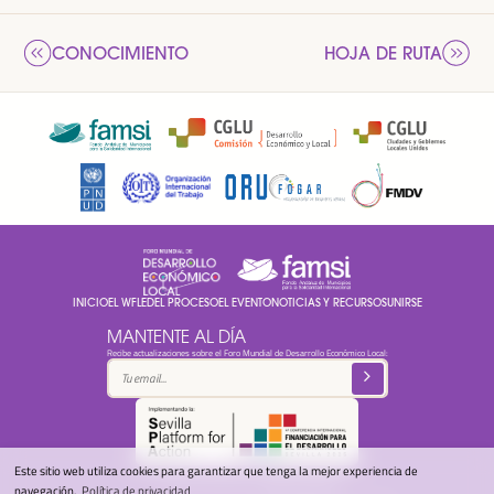
CONOCIMIENTO
HOJA DE RUTA
INICIO
EL WFLED
EL PROCESO
EL EVENTO
NOTICIAS Y RECURSOS
UNIRSE
MANTENTE AL DÍA
Recibe actualizaciones sobre el Foro Mundial de Desarrollo Económico Local:
Este sitio web utiliza cookies para garantizar que tenga la mejor experiencia de
© 2025 Foro Mundial DEL -
Política de privacidad
navegación.
Política de privacidad