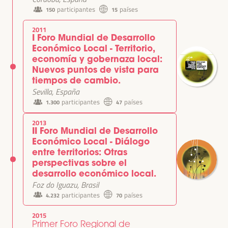
participantes
países
150
15
2011
I Foro Mundial de Desarrollo
Económico Local - Territorio,
economía y gobernaza local:
Nuevos puntos de vista para
tiempos de cambio.
Sevilla, España
participantes
países
1.300
47
2013
II Foro Mundial de Desarrollo
Económico Local - Diálogo
entre territorios: Otras
perspectivas sobre el
desarrollo económico local.
Foz do Iguazu, Brasil
participantes
países
4.232
70
2015
Primer Foro Regional de