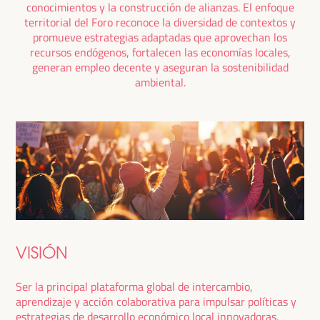
conocimientos y la construcción de alianzas. El enfoque
territorial del Foro reconoce la diversidad de contextos y
promueve estrategias adaptadas que aprovechan los
recursos endógenos, fortalecen las economías locales,
generan empleo decente y aseguran la sostenibilidad
ambiental.
VISIÓN
Ser la principal plataforma global de intercambio,
aprendizaje y acción colaborativa para impulsar políticas y
estrategias de desarrollo económico local innovadoras,