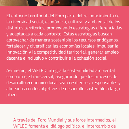
El enfoque territorial del Foro parte del reconocimiento de
la diversidad social, económica, cultural y ambiental de los
distintos territorios, promoviendo estrategias diferenciadas
y adaptadas a cada contexto. Estas estrategias buscan
aprovechar de manera sostenible los recursos endógenos,
fortalecer y diversificar las economías locales, impulsar la
innovación y la competitividad territorial, generar empleo
decente e inclusivo y contribuir a la cohesión social.
Asimismo, el WFLED integra la sostenibilidad ambiental
como un eje transversal, asegurando que los procesos de
desarrollo económico local sean resilientes, responsables y
alineados con los objetivos de desarrollo sostenible a largo
plazo.
A través del Foro Mundial y sus foros intermedios, el
WFLED fomenta el diálogo político, el intercambio de