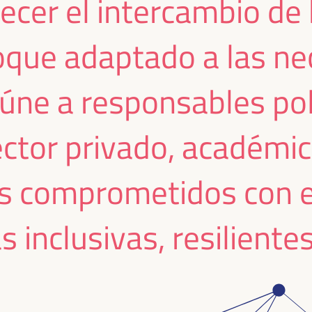
alecer el intercambio d
que adaptado a las nec
úne a responsables polí
sector privado, académ
es comprometidos con el
inclusivas, resilientes