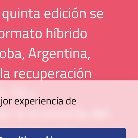
 quinta edición se
formato híbrido
oba, Argentina,
la recuperación
D-19 y
jor experiencia de
o la economía del
digitalización