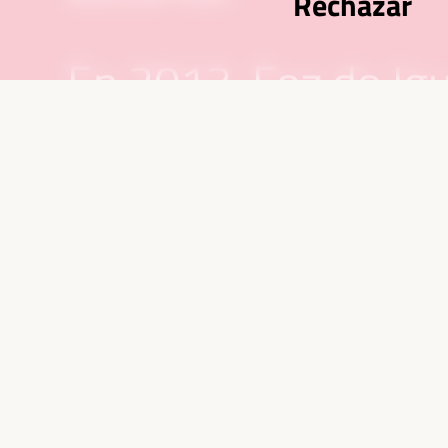
Rechazar
En 2013, Foz do Igu
acogió el segundo 
se impulsaron mod
alternativos como 
social y solidaria y 
consolidó el event