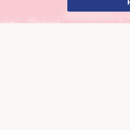
inclusiva y 
azú, Brasil,
justas.
Foro, donde
elos
La sexta ed
la economía
celebrarse 
se
en un conte
o como
donde se pr