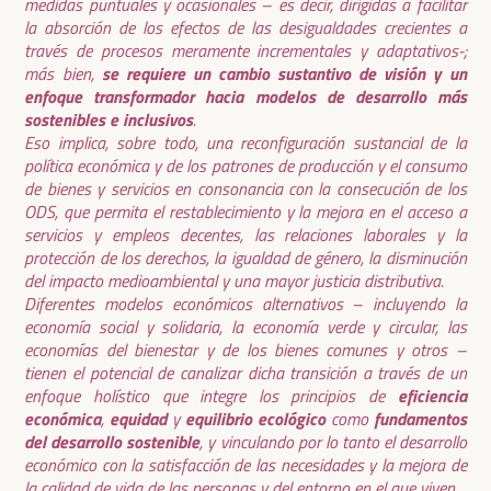
medidas puntuales y ocasionales – es decir, dirigidas a facilitar
la absorción de los efectos de las desigualdades crecientes a
través de procesos meramente incrementales y adaptativos-;
se requiere un cambio sustantivo de visión y un
más bien,
enfoque transformador hacia modelos de desarrollo más
sostenibles e inclusivos
.
Eso implica, sobre todo, una reconfiguración sustancial de la
política económica y de los patrones de producción y el consumo
de bienes y servicios en consonancia con la consecución de los
ODS, que permita el restablecimiento y la mejora en el acceso a
servicios y empleos decentes, las relaciones laborales y la
protección de los derechos, la igualdad de género, la disminución
del impacto medioambiental y una mayor justicia distributiva.
Diferentes modelos económicos alternativos – incluyendo la
economía social y solidaria, la economía verde y circular, las
economías del bienestar y de los bienes comunes y otros –
tienen el potencial de canalizar dicha transición a través de un
eficiencia
enfoque holístico que integre los principios de
económica
equidad
equilibrio ecológico
fundamentos
,
y
como
del desarrollo sostenible
, y vinculando por lo tanto el desarrollo
económico con la satisfacción de las necesidades y la mejora de
la calidad de vida de las personas y del entorno en el que viven.