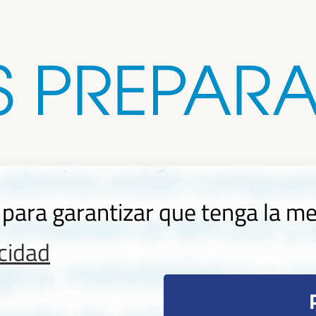
S PREPARA
atorios están compues
s para garantizar que tenga la me
promueven el WFLED y 
acidad
gica, metodológica y or