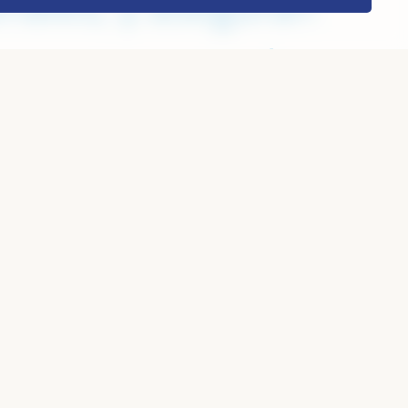
riales, y aseguran
ceso preparatorio y
aridad