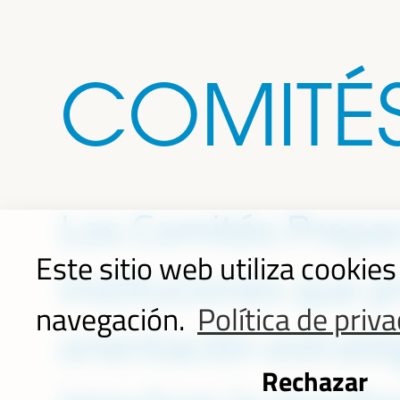
COMITÉ
Los Comités Prepar
Este sitio web utiliza cookie
instituciones que 
navegación.
Política de priv
orientación estraté
Rechazar