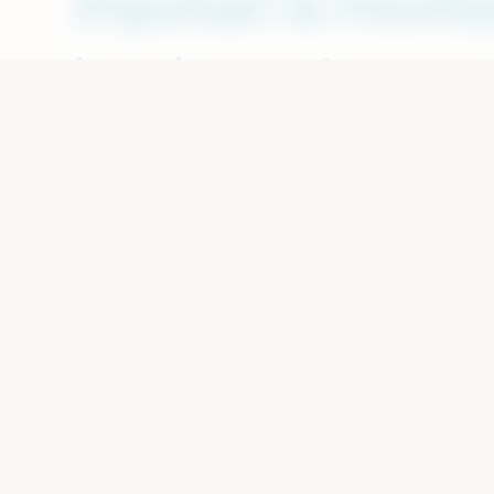
impulsan la moviliz
la coherencia entre
las agendas globale
COMITÉ IN
Fondo Andaluz de M