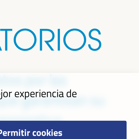
TORIOS
tos por las
jor experiencia de
que garantizan su
ganizativa,
Permitir cookies