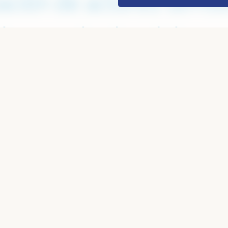
ación de actores territo
 los resultados del pro
s de desarrollo.
TERNACIONAL
unicipios para la Solid