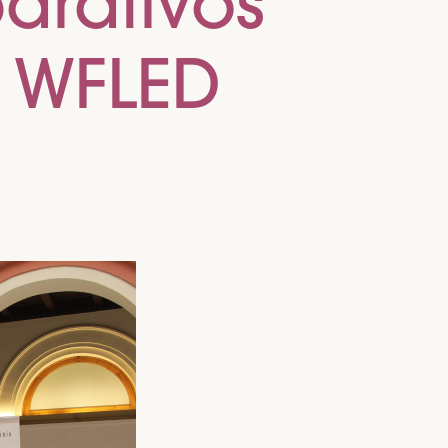
arativos
l WFLED