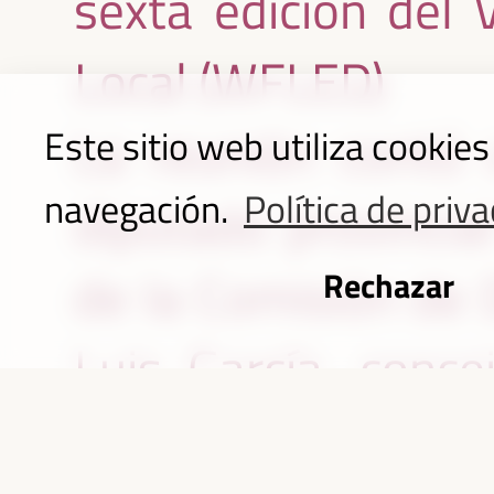
sexta edición del
Local (WFLED)
La reunión contó c
Este sitio web utiliza cookie
navegación.
Política de priv
diputado provincia
de la Comisión de 
Rechazar
Luis García, conc
Redaño y Emilio 