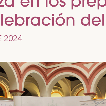
a en los prep
elebración de
 2024