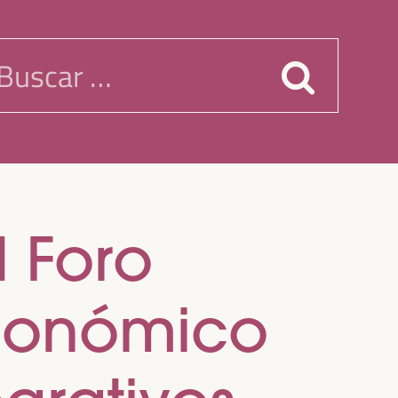
uscar:
I Foro
Económico