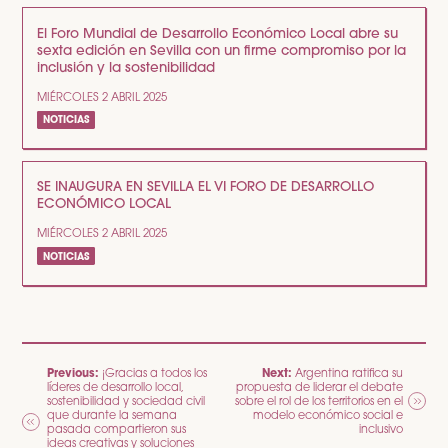
El Foro Mundial de Desarrollo Económico Local abre su
sexta edición en Sevilla con un firme compromiso por la
inclusión y la sostenibilidad
MIÉRCOLES 2 ABRIL 2025
NOTICIAS
SE INAUGURA EN SEVILLA EL VI FORO DE DESARROLLO
ECONÓMICO LOCAL
MIÉRCOLES 2 ABRIL 2025
NOTICIAS
NAVEGACIÓN
Previous:
Next:
¡Gracias a todos los
Argentina ratifica su
líderes de desarrollo local,
propuesta de liderar el debate
DE
sostenibilidad y sociedad civil
sobre el rol de los territorios en el
que durante la semana
modelo económico social e
ENTRADAS
pasada compartieron sus
inclusivo
ideas creativas y soluciones