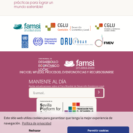
prácticas para lograr un
mundo sostenible!
INICIO
EL WFLED
EL PROCESO
EL EVENTO
NOTICIAS Y RECURSOS
UNIRSE
MANTENTE AL DÍA
Recibe actualizaciones sobre el Foro Mundial de Desarrollo Económico Local:
Este sitio web utiliza cookies para garantizar que tenga la mejor experiencia de
© 2025 Foro Mundial DEL -
Política de privacidad
navegación.
Política de privacidad
secretariat@ledworldforum.org
Rechazar
Permitir cookies