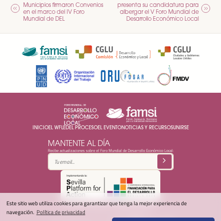
NAVEGACIÓN
Municipios firmaron Convenios
presenta su candidatura para
DE
en el marco del IV Foro
albergar el V Foro Mundial de
Mundial de DEL
Desarrollo Económico Local
ENTRADAS
INICIO
EL WFLED
EL PROCESO
EL EVENTO
NOTICIAS Y RECURSOS
UNIRSE
MANTENTE AL DÍA
Recibe actualizaciones sobre el Foro Mundial de Desarrollo Económico Local:
Este sitio web utiliza cookies para garantizar que tenga la mejor experiencia de
© 2025 Foro Mundial DEL -
Política de privacidad
navegación.
Política de privacidad