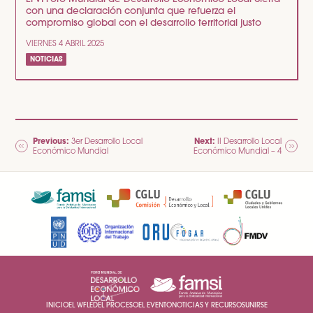
con una declaración conjunta que refuerza el
compromiso global con el desarrollo territorial justo
VIERNES 4 ABRIL 2025
NOTICIAS
NAVEGACIÓN
Previous:
Next:
3er Desarrollo Local
II Desarrollo Local
Económico Mundial
Económico Mundial – 4
DE
ENTRADAS
INICIO
EL WFLED
EL PROCESO
EL EVENTO
NOTICIAS Y RECURSOS
UNIRSE