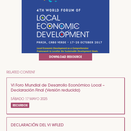
DOWNLOAD RESOURCE
RELATED CONTENT
VI Foro Mundial de Desarrollo Económico Local –
Declaración Final (Versión reducida)
SÁBADO 17 MAYO 2025
RECURSOS
DECLARACIÓN DEL VI WFLED