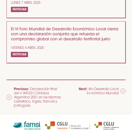
LUNES 7 ABRIL 2025
NOTICIAS
El VI Foro Mundial de Desarrollo Económico Local cierra
con una declaración conjunta que refuerza el
compromiso global con el desarrollo territorial justo
VIERNES 4 ABRIL 2025
NOTICIAS
NAVEGACIÓN
Previous:
Next:
Declaración final
4to Desarrollo Local
del V WFLED Córdoba
Económico Mundial
DE
Argentina 2021 en los idiomas
castellano, inglés, francés y
ENTRADAS
portugués.