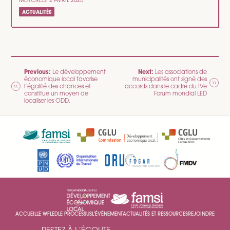
MERCREDI 2 AVRIL 2025
ACTUALITÉS
NAVIGATION
Previous:
Next:
Le développement
Les associations de
économique local favorise
municipalités ont signé des
DE
l’égalité des chances et
accords dans le cadre du IVe
constitue un moyen de
Forum mondial LED
L’ARTICLE
localiser les ODD.
ACCUEIL
LE WFLED
LE PROCESSUS
L'ÉVÉNEMENT
ACTUALITÉS ET RESSOURCES
REJOINDRE
RESTEZ À L’ÉCOUTE