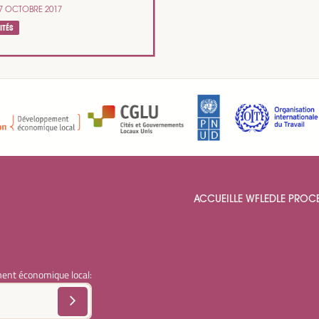
7 OCTOBRE 2017
ITÉS
ACCUEIL
LE WFLED
LE PROC
ent économique local: