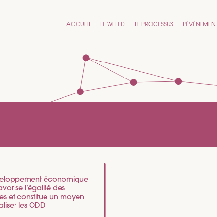
ACCUEIL
LE WFLED
LE PROCESSUS
L'ÉVÉNEMEN
veloppement économique
avorise l’égalité des
s et constitue un moyen
aliser les ODD.