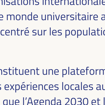
isations internationales
 le monde universitaire
entré sur les populatio
onstituent une platefor
les expériences locales 
ls que l’Agenda 2030 et