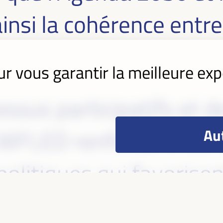
insi la cohérence entre 
ur vous garantir la meilleure exp
cessus participatifs et 
Aut
 WFLED renforcent les c
politiques qui favorise
mique local durable, in