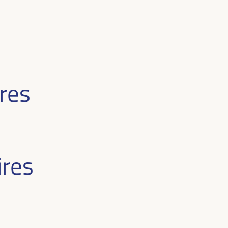
res
ires