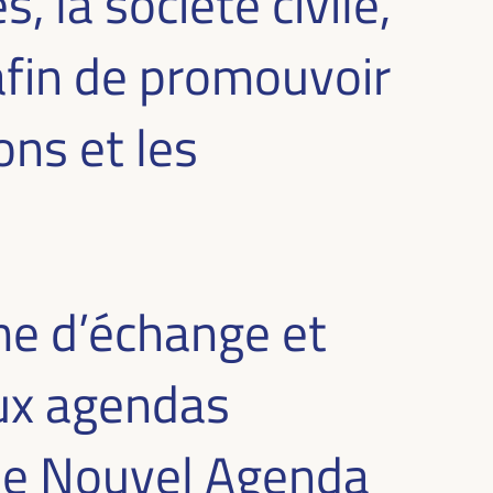
, la société civile,
 afin de promouvoir
ns et les
me d’échange et
aux agendas
 le Nouvel Agenda