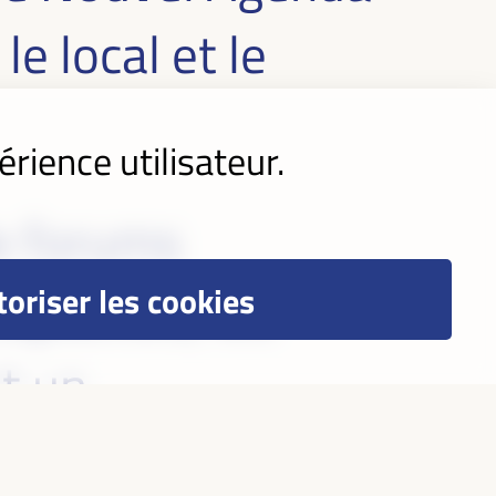
le local et le
érience utilisateur.
de forums
oriser les cookies
apacités, les
nt un
clusif et résilient