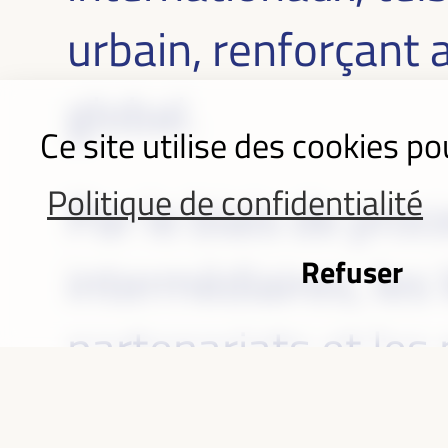
urbain, renforçant a
global.
Ce site utilise des cookies po
Politique de confidentialité
Par le biais de pro
Refuser
intermédiaires, les
partenariats et les 
développement écono