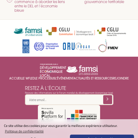
commence à aborder les liens
gouvernance territoriale
L’ARTICLE
entre le DEL et l’économie
bleue
ACCUEIL
LE WFLED
LE PROCESSUS
L'ÉVÉNEMENT
ACTUALITÉS ET RESSOURCES
REJOINDRE
RESTEZ À L’ÉCOUTE
Recevez des informations sur le Forum mondial du développement économique local:
Ce site utilise des cookies pour vous garantir la meilleure expérience utilisateur.
© Forum mondial LED 2025 -
Politique de confidentialité
Politique de confidentialité
secretariat@ledworldforum.org