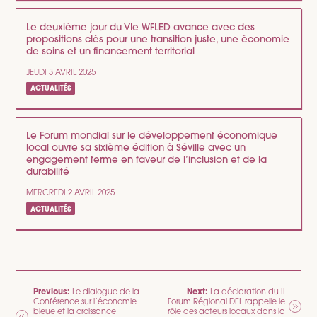
Le deuxième jour du VIe WFLED avance avec des
propositions clés pour une transition juste, une économie
de soins et un financement territorial
JEUDI 3 AVRIL 2025
ACTUALITÉS
Le Forum mondial sur le développement économique
local ouvre sa sixième édition à Séville avec un
engagement ferme en faveur de l’inclusion et de la
durabilité
MERCREDI 2 AVRIL 2025
ACTUALITÉS
NAVIGATION
Previous:
Next:
Le dialogue de la
La déclaration du II
Conférence sur l’économie
Forum Régional DEL rappelle le
DE
bleue et la croissance
rôle des acteurs locaux dans la