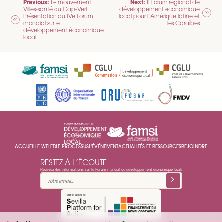
NAVIGATION
Previous:
Next:
Le mouvement
II Forum régional de
Villes-santé au Cap-Vert :
développement économique
DE
Présentation du IVe Forum
local pour l’Amérique latine et
mondial sur le
les Caraïbes
L’ARTICLE
développement économique
local
ACCUEIL
LE WFLED
LE PROCESSUS
L'ÉVÉNEMENT
ACTUALITÉS ET RESSOURCES
REJOINDRE
RESTEZ À L’ÉCOUTE
Recevez des informations sur le Forum mondial du développement économique local: