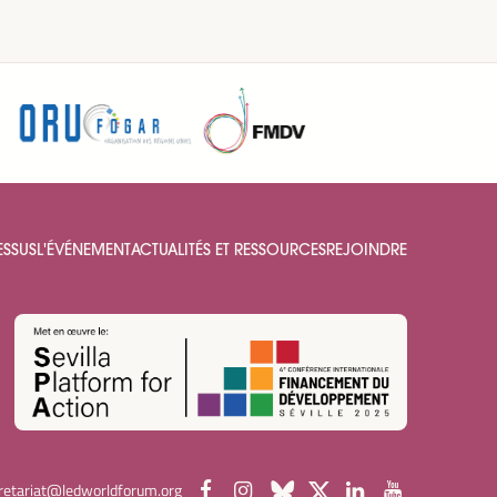
ESSUS
L'ÉVÉNEMENT
ACTUALITÉS ET RESSOURCES
REJOINDRE
retariat@ledworldforum.org