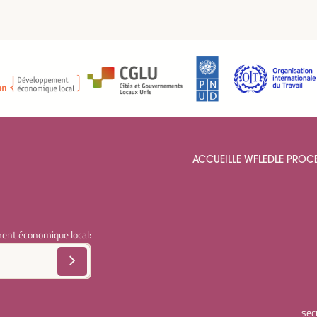
ACCUEIL
LE WFLED
LE PROC
ent économique local:
sec