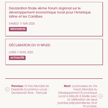
Déclaration finale 4ème Forum régional sur le
développement économique local pour l’Amérique
latine et les Caraïbes
SAMEDI 17 MAI 2025
RESSOURCES
DÉCLARATION DU VI WFLED
LUNDI 7 AVRIL 2025
ACTUALITÉS
NAVIGATION
Previous:
Next:
IV Foro Mundial de
Le processus du VIe
Desarrollo Económico Local –
Forum Mondial du
DE
Declaración final – Français
Développement Économique
Local a débuté à Séville avec
L’ARTICLE
la célébration de deux
journées préparatoires les 18 et
19 octobre.