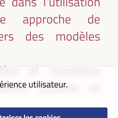
 dans l’utilisation
une approche de
vers des modèles
ctive et nouveaux
érience utilisateur.
vation durable et
oriser les cookies