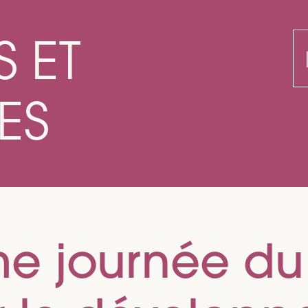
S ET
R
ES
me journée d