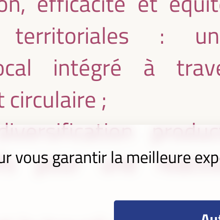
n, efficacité et équité
 territoriales : 
ocal intégré à tra
circulaire ;
versification produ
ur vous garantir la meilleure exp
fs pour une réacti
Aut