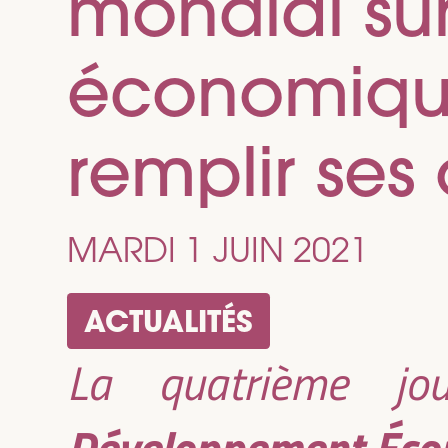
mondial su
économique
remplir ses 
MARDI 1 JUIN 2021
ACTUALITÉS
La quatrième j
Développement Éco