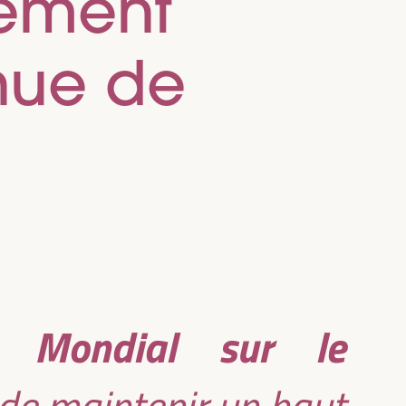
pement
nue de
 Mondial sur le
de maintenir un haut