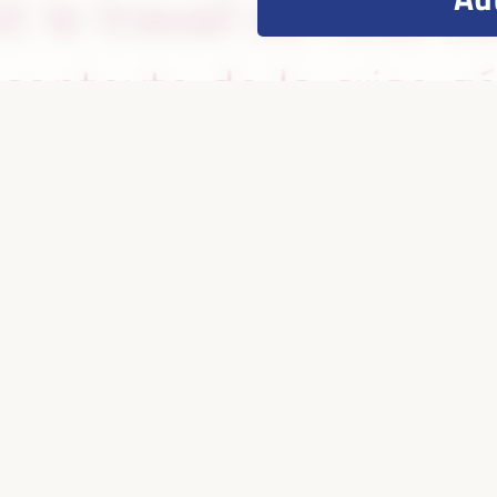
 et le travail du futur 
e contexte de la crise g
ansformation numériq
 travail : écosyst
poles et oligopoles ;
ses territoriales aux b