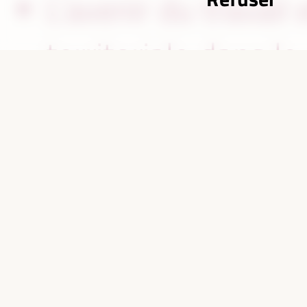
L’avenir du travail
territoriale dans l
19 ;
L’impact de la tr
l’économie et le
d’entreprises, mono
Faciliter les répon