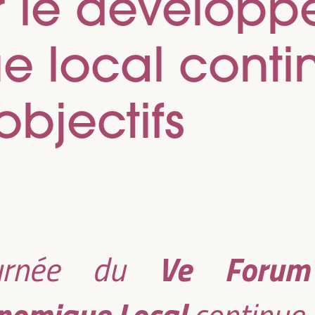
r le dévelop
 local conti
objectifs
Ve Forum
ournée du
nomique Local
continue 