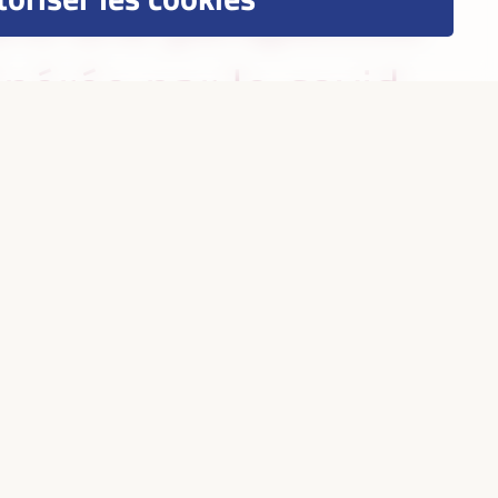
dans une perspective
énérée par le covid-
ue sur la société,
èmes territoriaux
esoins locaux et aux