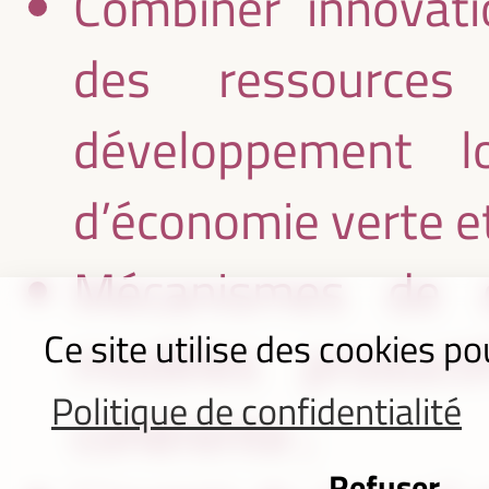
Combiner innovatio
des ressources
développement l
d’économie verte et 
Mécanismes de di
Ce site utilise des cookies po
modèles producti
Politique de confidentialité
cohérente ;
Refuser