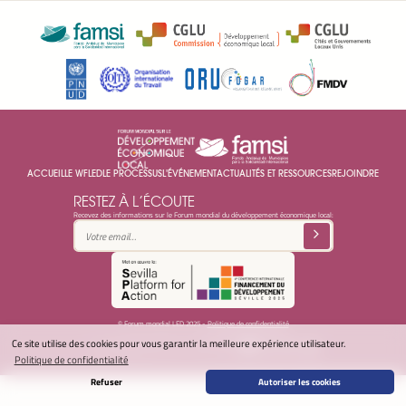
ACCUEIL
LE WFLED
LE PROCESSUS
L'ÉVÉNEMENT
ACTUALITÉS ET RESSOURCES
REJOINDRE
RESTEZ À L’ÉCOUTE
Recevez des informations sur le Forum mondial du développement économique local:
© Forum mondial LED 2025 -
Politique de confidentialité
Ce site utilise des cookies pour vous garantir la meilleure expérience utilisateur.
secretariat@ledworldforum.org
Politique de confidentialité
Refuser
Autoriser les cookies