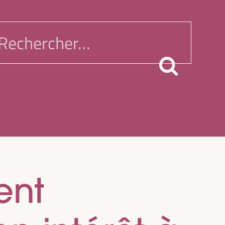
echercher :
ent