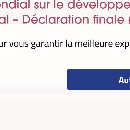
dial sur le développ
 – Déclaration finale (
ur vous garantir la meilleure exp
Aut
le 4ème Forum régional 