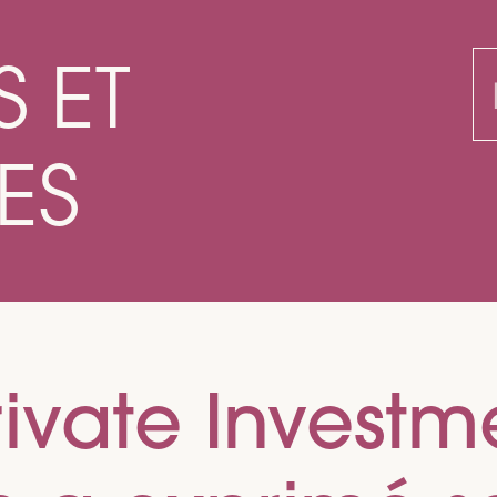
S ET
R
ES
ivate Investm