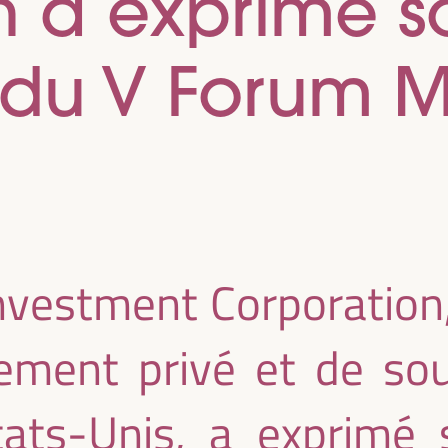
 a exprimé so
e du V Forum 
nvestment Corporation,
sement privé et de so
tats-Unis, a exprimé s