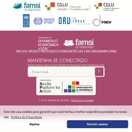
INÍCIO
O WFLED
O PROCESSO
O EVENTO
NOTÍCIAS E RECURSOS
PARTICIPAR
MANTENHA-SE CONECTADO
Receba notícias sobre o Fórum Mundial de Desenvolvimento Económico Local:
© Fórum Mundial de LED 2025 -
Política de Privacidade
secretariat@ledworldforum.org
Este site usa cookies para garantir que você tenha a melhor experiência possível no nosso
site.
Política de Privacidade
Rejeitar
Permitir cookies