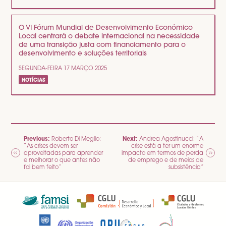
O VI Fórum Mundial de Desenvolvimento Económico
Local centrará o debate internacional na necessidade
de uma transição justa com financiamento para o
desenvolvimento e soluções territoriais
SEGUNDA-FEIRA 17 MARÇO 2025
NOTÍCIAS
NAVEGAÇÃO
Previous:
Next:
Roberto Di Meglio:
Andrea Agostinucci: “A
“As crises devem ser
crise está a ter um enorme
DE
aproveitadas para aprender
impacto em termos de perda
e melhorar o que antes não
de emprego e de meios de
ARTIGOS
foi bem feito”
subsistência”