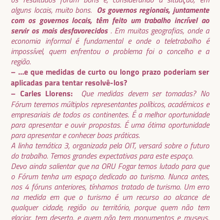
Os governos regionais, juntamente
alguns locais, muito bons.
com os governos locais, têm feito um trabalho incrível ao
servir os mais desfavorecidos
. Em muitas geografias, onde a
economia informal é fundamental e onde o teletrabalho é
impossível, quem enfrentou o problema foi o concelho e a
região.
– …e que medidas de curto ou longo prazo poderiam ser
aplicadas para tentar resolvê-los?
– Carles Llorens:
Que medidas devem ser tomadas? No
Fórum teremos múltiplos representantes políticos, académicos e
empresariais de todos os continentes. É a melhor oportunidade
para apresentar e ouvir propostas. É uma ótima oportunidade
para apresentar e conhecer boas práticas.
A linha temática 3, organizada pela OIT, versará sobre o futuro
do trabalho. Temos grandes expectativas para este espaço.
Devo ainda salientar que na ORU Fogar temos lutado para que
o Fórum tenha um espaço dedicado ao turismo. Nunca antes,
nos 4 fóruns anteriores, tínhamos tratado de turismo. Um erro
na medida em que o turismo é um recurso ao alcance de
qualquer cidade, região ou território, porque quem não tem
glaciar, tem deserto, e quem não tem monumentos e museus,