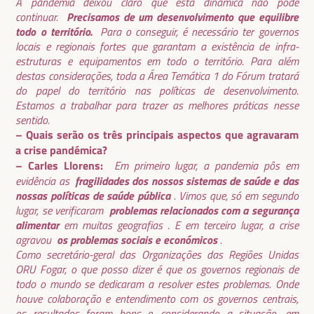
A pandemia deixou claro que esta dinâmica não pode
Precisamos de um desenvolvimento que equilibre
continuar.
todo o território.
Para o conseguir, é necessário ter governos
locais e regionais fortes que garantam a existência de infra-
estruturas e equipamentos em todo o território. Para além
destas considerações, toda a Área Temática 1 do Fórum tratará
do papel do território nas políticas de desenvolvimento.
Estamos a trabalhar para trazer as melhores práticas nesse
sentido.
– Quais serão os três principais aspectos que agravaram
a crise pandémica?
– Carles Llorens:
Em primeiro lugar, a pandemia pôs em
fragilidades dos nossos sistemas de saúde e das
evidência as
nossas políticas de saúde pública
. Vimos que, só em segundo
problemas relacionados com a segurança
lugar, se verificaram
alimentar
em muitas geografias . E em terceiro lugar, a crise
os problemas sociais e económicos
agravou
.
Como secretário-geral das Organizações das Regiões Unidas
ORU Fogar, o que posso dizer é que os governos regionais de
todo o mundo se dedicaram a resolver estes problemas. Onde
houve colaboração e entendimento com os governos centrais,
os resultados foram bons e, considerando a situação, em