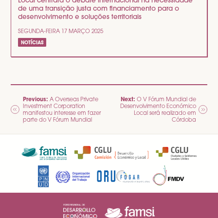
Local centrará o debate internacional na necessidade
de uma transição justa com financiamento para o
desenvolvimento e soluções territoriais
SEGUNDA-FEIRA 17 MARÇO 2025
NOTÍCIAS
NAVEGAÇÃO
Previous:
Next:
A Overseas Private
O V Fórum Mundial de
Investment Corporation
Desenvolvimento Económico
DE
manifestou interesse em fazer
Local será realizado em
parte do V Fórum Mundial
Córdoba
ARTIGOS