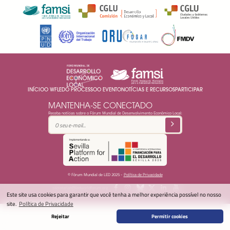
INÍCIO
O WFLED
O PROCESSO
O EVENTO
NOTÍCIAS E RECURSOS
PARTICIPAR
MANTENHA-SE CONECTADO
Receba notícias sobre o Fórum Mundial de Desenvolvimento Económico Local:
© Fórum Mundial de LED 2025 -
Política de Privacidade
secretariat@ledworldforum.org
Este site usa cookies para garantir que você tenha a melhor experiência possível no nosso
site.
Política de Privacidade
Rejeitar
Permitir cookies