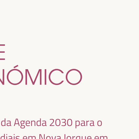
E
ONÓMICO
 da Agenda 2030 para o
ndiais em Nova Iorque em