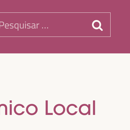
esquisar
or:
ico Local