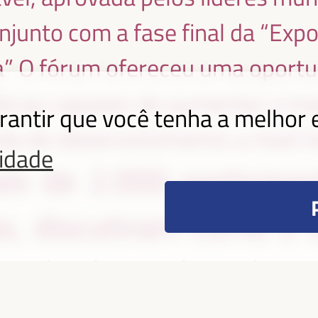
junto com a fase final da “Expo
ida” O fórum ofereceu uma oport
ráticas capazes de aumentar a i
arantir que você tenha a melhor 
da de desenvolvimento a nível lo
cidade
is de 2.000 participan
s, discutiram como o 
esultados de dese
ativos e ambientalm