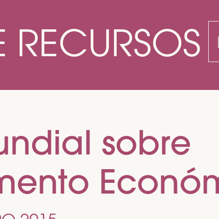
E RECURSOS
P
p
undial sobre
mento Económ